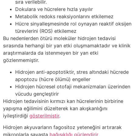
sıra verilebilir.
Dokulara ve hücrelere hızla yayılır
Metabolik redoks reaksiyonlarını etkilemez
Hücre sinyalleşmesinde rol oynayan reaktif oksijen
türevlerini (ROS) etkilemez
Bu nedenlerden ötürü moleküler hidrojen tedavisi
sırasında herhangi bir yan etki oluşmamaktadır ve klinik
araştırmalarda da istenmeyen bir yan etki
gözlenmemiştir.
Hidrojen anti-apoptotiktir, stres altındaki hücrede
apoptozu (hücre ölümü) engeller
Hidrojen hücresel otofaji mekanizmaları üzerinden
vücudu gençleştirir
Hidrojen tedavisinin kırmızı kan hücrelerinin birbirine
yapışma eğilimini düzelterek kan akışkanlığını
iyileştirdiği
gösterilmiştir
.
Hidrojen akyuvarların fagositoz yeteneğini artırarak
mikroplarla savaşta
bağışıklığı güçlendirir