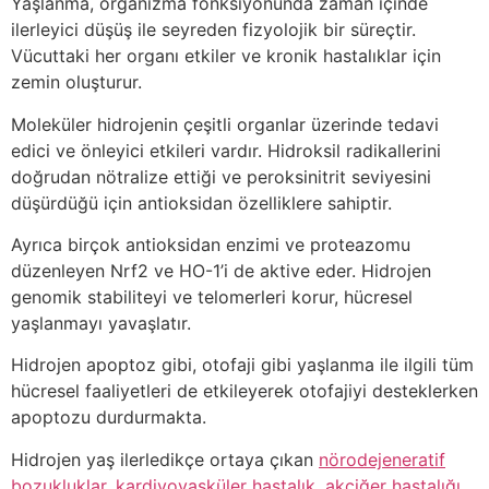
Yaşlanma, organizma fonksiyonunda zaman içinde
ilerleyici düşüş ile seyreden fizyolojik bir süreçtir.
Vücuttaki her organı etkiler ve kronik hastalıklar için
zemin oluşturur.
Moleküler hidrojenin çeşitli organlar üzerinde tedavi
edici ve önleyici etkileri vardır. Hidroksil radikallerini
doğrudan nötralize ettiği ve peroksinitrit seviyesini
düşürdüğü için antioksidan özelliklere sahiptir.
Ayrıca birçok antioksidan enzimi ve proteazomu
düzenleyen Nrf2 ve HO-1’i de aktive eder. Hidrojen
genomik stabiliteyi ve telomerleri korur, hücresel
yaşlanmayı yavaşlatır.
Hidrojen apoptoz gibi, otofaji gibi yaşlanma ile ilgili tüm
hücresel faaliyetleri de etkileyerek otofajiyi desteklerken
apoptozu durdurmakta.
Hidrojen yaş ilerledikçe ortaya çıkan
nörodejeneratif
bozukluklar, kardiyovasküler hastalık, akciğer hastalığı,