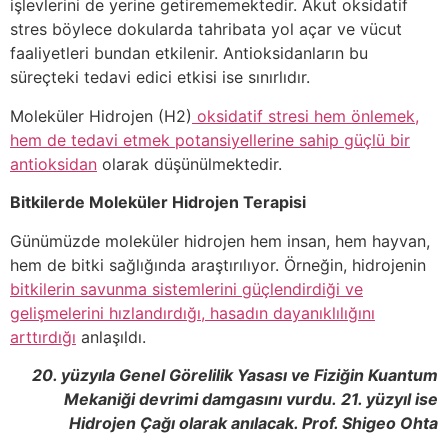
işlevlerini de yerine getirememektedir. Akut oksidatif
stres böylece dokularda tahribata yol açar ve vücut
faaliyetleri bundan etkilenir. Antioksidanların bu
süreçteki tedavi edici etkisi ise sınırlıdır.
Moleküler Hidrojen (H2)
oksidatif stresi hem önlemek,
hem de tedavi etmek potansiyellerine sahip güçlü bir
antioksidan
olarak düşünülmektedir.
Bitkilerde Moleküler Hidrojen Terapisi
Günümüzde moleküler hidrojen hem insan, hem hayvan,
hem de bitki sağlığında araştırılıyor. Örneğin, hidrojenin
bitkilerin savunma sistemlerini güçlendirdiği ve
gelişmelerini hızlandırdığı, hasadın dayanıklılığını
arttırdığı
anlaşıldı.
20. yüzyıla Genel Görelilik Yasası ve Fiziğin Kuantum
Mekaniği devrimi damgasını vurdu.
21. yüzyıl ise
Hidrojen Çağı olarak anılacak. Prof. Shigeo Ohta